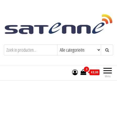
Welkom bij Satenne
Comfortabel TV kijken op vakantie
0
€0,00
Menu