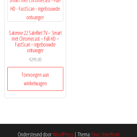
Satenne 22 Satelliet TV – Smart
met Chromecast – Full-HD –
FastScan – ingebouwde
ontvanger
€
299,00
Toevoegen aan
winkelwagen
Ondersteund door
WordPress
|
Thema:
Envo Storefront