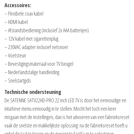
Accessoires:
– Flexibele coax kabel
– HDMI kabel
– Afstandsbediening (inclusief 2x AAA batterijen)
– 12V kabel met sigarettenplug
– 230VAC adapter inclusief netsnoer
– Voetsteun
– Bevestigingsmateriaal voor TV beugel
– Nederlandstalige handleiding
– Snelstartgids
Technische ondersteuning
De SATENNE SATV22HD-PRO 22 inch LED TV is door het eenvoudige en
intuïtieve menu eenvoudig in te stellen. Mocht het toch een keer
misgaan met de instellingen, dan is het uitvoeren van een fabrieksreset
vaak de snelste en makkelijkste oplossing: na de fabrieksreset hoeft u
enkel de taal te kiezen en de gewenste FastScan te selecteren.