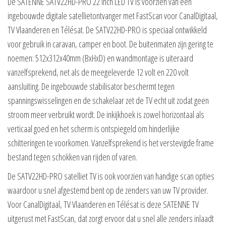
De SATENNE SATV22HD-PRO 22 inch LED TV is voorzien van een
ingebouwde digitale satellietontvanger met FastScan voor CanalDigitaal,
TV Vlaanderen en Télésat. De SATV22HD-PRO is speciaal ontwikkeld
voor gebruik in caravan, camper en boot. De buitenmaten zijn gering te
noemen: 512x312x40mm (BxHxD) en wandmontage is uiteraard
vanzelfsprekend, net als de meegeleverde 12 volt en 220 volt
aansluiting. De ingebouwde stabilisator beschermt tegen
spanningswisselingen en de schakelaar zet de TV echt uit zodat geen
stroom meer verbruikt wordt. De inkijkhoek is zowel horizontaal als
verticaal goed en het scherm is ontspiegeld om hinderlijke
schitteringen te voorkomen. Vanzelfsprekend is het verstevigde frame
bestand tegen schokken van rijden of varen.
De SATV22HD-PRO satelliet TV is ook voorzien van handige scan opties
waardoor u snel afgestemd bent op de zenders van uw TV provider.
Voor CanalDigitaal, TV Vlaanderen en Télésat is deze SATENNE TV
uitgerust met FastScan, dat zorgt ervoor dat u snel alle zenders inlaadt