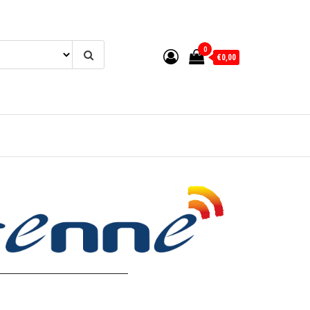
0
€0,00