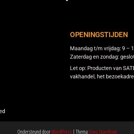
OPENINGSTIJDEN
Maandag t/m vrijdag:
9
– 1
Zaterdag en zondag:
geslo
Let op: Producten van SATEN
vakhandel, het bezoekadres 
ved
Ondersteund door
WordPress
|
Thema:
Envo Storefront