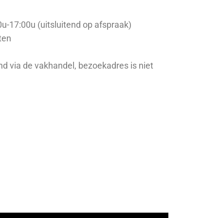
u-17:00u (uitsluitend op afspraak)
ten
tend via de vakhandel, bezoekadres is niet
fspraak wel montage)