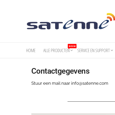
Welkom
Comfortabel
TV kijken op
bij
NIEUW
vakantie
HOME
ALLE PRODUCTEN
SERVICE EN SUPPORT
Satenne
Contactgegevens
Stuur een mail naar
info@satenne.com