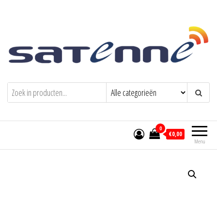
Welkom bij Satenne
Comfortabel TV kijken op vakantie
0
€0,00
Menu