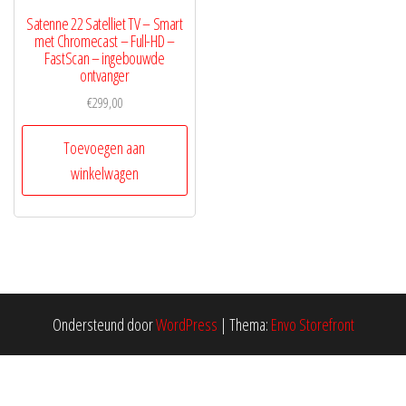
Satenne 22 Satelliet TV – Smart
met Chromecast – Full-HD –
FastScan – ingebouwde
ontvanger
€
299,00
Toevoegen aan
winkelwagen
Ondersteund door
WordPress
|
Thema:
Envo Storefront