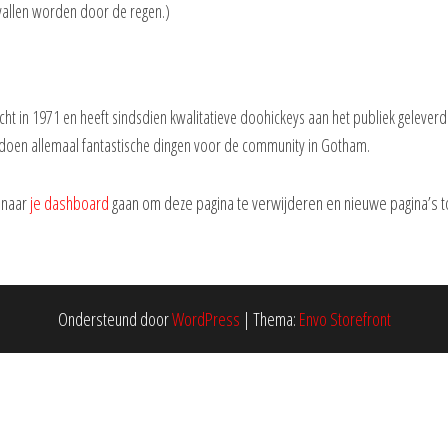
rvallen worden door de regen.)
t in 1971 en heeft sindsdien kwalitatieve doohickeys aan het publiek geleverd.
doen allemaal fantastische dingen voor de community in Gotham.
 naar
je dashboard
gaan om deze pagina te verwijderen en nieuwe pagina’s to
Ondersteund door
WordPress
|
Thema:
Envo Storefront