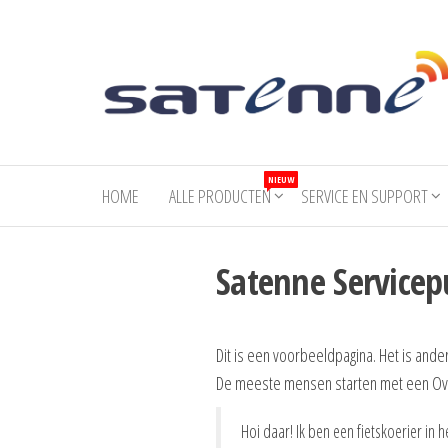
Welkom
Comfortabel
TV kijken op
bij
NIEUW
vakantie
HOME
ALLE PRODUCTEN
SERVICE EN SUPPORT
Satenne
Satenne Service
Dit is een voorbeeldpagina. Het is ander
De meeste mensen starten met een Over 
Hoi daar! Ik ben een fietskoerier in