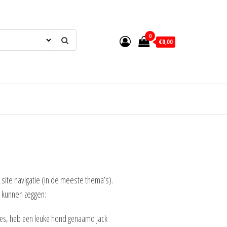
0
€0,00
 site navigatie (in de meeste thema’s).
t kunnen zeggen:
geles, heb een leuke hond genaamd Jack