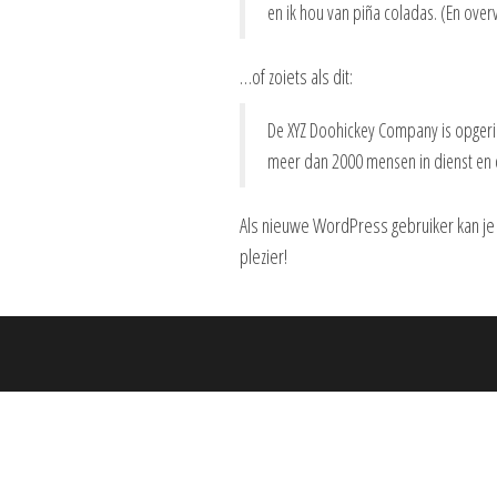
en ik hou van piña coladas. (En ove
…of zoiets als dit:
De XYZ Doohickey Company is opgerich
meer dan 2000 mensen in dienst en 
Als nieuwe WordPress gebruiker kan je
plezier!